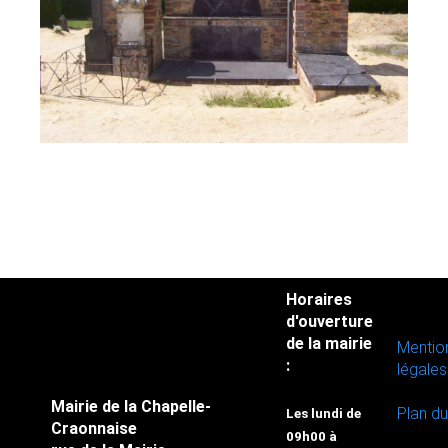
Horaires
d'ouverture
de la mairie
Mentio
:
légales
Mairie de la Chapelle-
Plan du
Les lundi de
Craonnaise
09h00 à