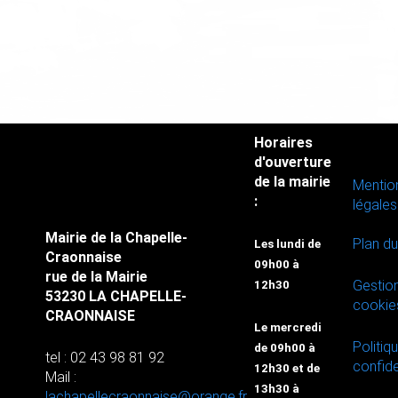
Horaires
d'ouverture
de la mairie
Mentio
:
légales
Mairie de la Chapelle-
Plan du
Les lundi de
Craonnaise
09h00 à
rue de la Mairie
Gestio
12h30
53230 LA CHAPELLE-
cookie
CRAONNAISE
Le mercredi
Politiq
de 09h00 à
tel : 02 43 98 81 92
confide
12h30 et de
Mail :
13h30 à
lachapellecraonnaise@orange.fr