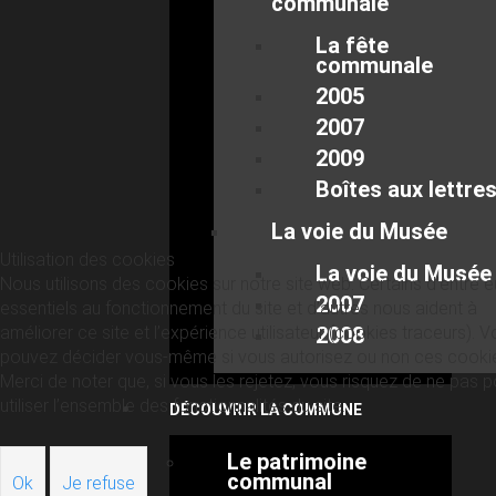
communale
La fête
communale
2005
2007
2009
Boîtes aux lettre
La voie du Musée
Utilisation des cookies
La voie du Musée
Nous utilisons des cookies sur notre site web. Certains d’entre 
2007
essentiels au fonctionnement du site et d’autres nous aident à
améliorer ce site et l’expérience utilisateur (cookies traceurs). 
2008
pouvez décider vous-même si vous autorisez ou non ces cooki
Merci de noter que, si vous les rejetez, vous risquez de ne pas p
utiliser l’ensemble des fonctionnalités du site.
DÉCOUVRIR LA COMMUNE
Le patrimoine
communal
Ok
Je refuse