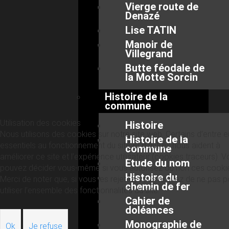
Vierge route de
Denazé
Lise TATIN
Manoir de
Villegrand
Butte féodale de
la Motte Sorcin
Histoire de la
commune
Utilisation des cookies
Histoire
Nous utilisons des cookies sur notre site web. Certains d’entre 
Histoire de la
essentiels au fonctionnement du site et d’autres nous aident à
commune
améliorer ce site et l’expérience utilisateur (cookies traceurs). 
Etude du nom
pouvez décider vous-même si vous autorisez ou non ces cooki
Histoire du
Merci de noter que, si vous les rejetez, vous risquez de ne pas p
chemin de fer
utiliser l’ensemble des fonctionnalités du site.
Cahier de
doléances
Monographie de
Ok
Je refuse