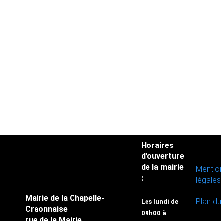
Horaires
d'ouverture
de la mairie
Mentio
:
légales
Mairie de la Chapelle-
Plan du
Les lundi de
Craonnaise
09h00 à
rue de la Mairie