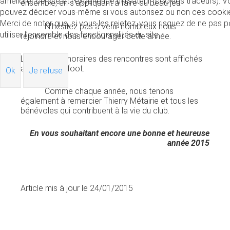
améliorer ce site et l’expérience utilisateur (cookies traceurs). 
ensemble, en s'appliquant à faire du beau jeu.
pouvez décider vous-même si vous autorisez ou non ces cooki
Merci de noter que, si vous les rejetez, vous risquez de ne pas p
N'hésitez pas à venir nombreux nous
utiliser l’ensemble des fonctionnalités du site.
rejoindre et nous encourager cette année.
Les dates et horaires des rencontres sont affichés
au terrain de foot.
Ok
Je refuse
Comme chaque année, nous tenons
également à remercier Thierry Métairie et tous les
bénévoles qui contribuent à la vie du club.
En vous souhaitant encore une bonne et heureuse
année 2015
Article mis à jour le 24/01/2015