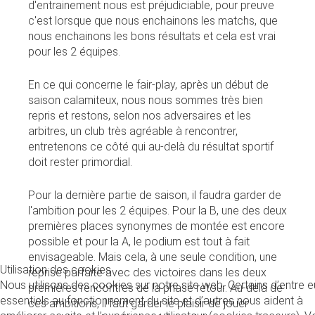
d'entrainement nous est préjudiciable, pour preuve
c'est lorsque que nous enchainons les matchs, que
nous enchainons les bons résultats et cela est vrai
pour les 2 équipes.
En ce qui concerne le fair-play, après un début de
saison calamiteux, nous nous sommes très bien
repris et restons, selon nos adversaires et les
arbitres, un club très agréable à rencontrer,
entretenons ce côté qui au-delà du résultat sportif
doit rester primordial.
Pour la dernière partie de saison, il faudra garder de
l'ambition pour les 2 équipes. Pour la B, une des deux
premières places synonymes de montée est encore
possible et pour la A, le podium est tout à fait
envisageable. Mais cela, à une seule condition, une
Utilisation des cookies
reprise parfaite avec des victoires dans les deux
Nous utilisons des cookies sur notre site web. Certains d’entre 
premières rencontres de la phase retour. Au-delà de
essentiels au fonctionnement du site et d’autres nous aident à
ces ambitions, il faut garder le plaisir de jouer