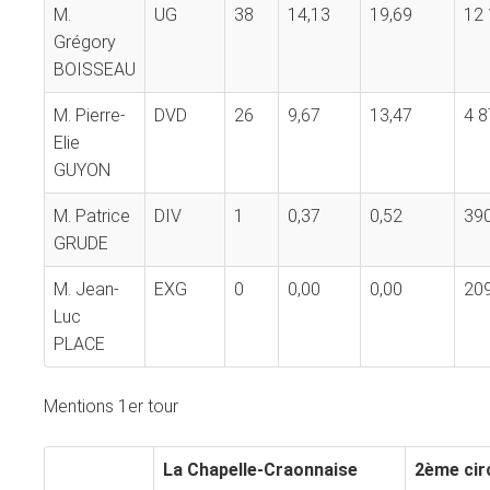
M.
UG
38
14,13
19,69
12
Grégory
BOISSEAU
M. Pierre-
DVD
26
9,67
13,47
4 8
Elie
GUYON
M. Patrice
DIV
1
0,37
0,52
39
GRUDE
M. Jean-
EXG
0
0,00
0,00
20
Luc
PLACE
Mentions 1er tour
La Chapelle-Craonnaise
2ème cir