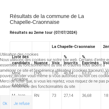
Résultats de la commune de La
Chapelle-Craonnaise
Résultats au 2eme tour (07/07/2024)
La Chapelle-Craonnaise
2èm
Utilisation des cookies
Liste des
%
%
Nous utilisons des cookies sur notre site web. Certains d’entre 
candidats
Nuance
Voix
Inscrits
Exprimés
Voi
essentiels au fonctionnement du site et d’autres nous aident à
améliorer ce site et l’expérience utilisateur (cookies traceurs). 
Mme
ENS
126
46,84
63,32
33
pouvez décider vous-même si vous autorisez ou non ces cooki
Géraldine
Merci de noter que, si vous les rejetez, vous risquez de ne pas p
BANNIER
utiliser l’ensemble des fonctionnalités du site.
M. Jean-
RN
73
27,14
36,68
18
Michel
Ok
Je refuse
CADENAS