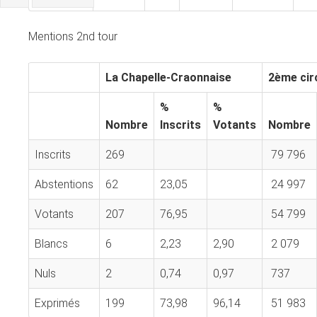
Mentions 2nd tour
La Chapelle-Craonnaise
2ème cir
%
%
Nombre
Inscrits
Votants
Nombre
Inscrits
269
79 796
Abstentions
62
23,05
24 997
Votants
207
76,95
54 799
Blancs
6
2,23
2,90
2 079
Nuls
2
0,74
0,97
737
Exprimés
199
73,98
96,14
51 983