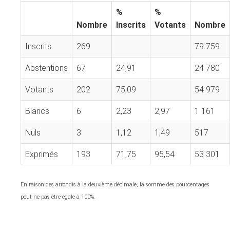
%
%
Nombre
Inscrits
Votants
Nombre
Inscrits
269
79 759
Abstentions
67
24,91
24 780
Votants
202
75,09
54 979
Blancs
6
2,23
2,97
1 161
Nuls
3
1,12
1,49
517
Exprimés
193
71,75
95,54
53 301
En raison des arrondis à la deuxième décimale, la somme des pourcentages
peut ne pas être égale à 100%.