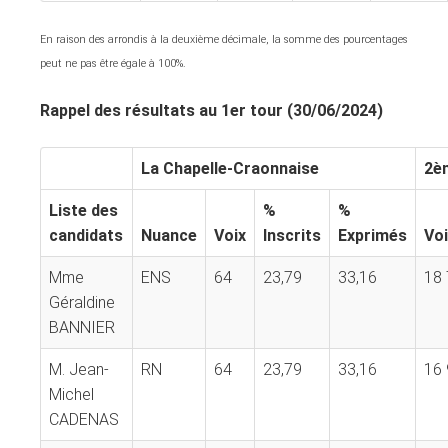
En raison des arrondis à la deuxième décimale, la somme des pourcentages
peut ne pas être égale à 100%.
Rappel des résultats au 1er tour (30/06/2024)
La Chapelle-Craonnaise
2è
Liste des
%
%
candidats
Nuance
Voix
Inscrits
Exprimés
Voi
Mme
ENS
64
23,79
33,16
18
Géraldine
BANNIER
M. Jean-
RN
64
23,79
33,16
16
Michel
CADENAS