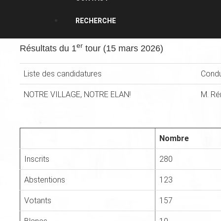
RECHERCHE
er
Résultats du 1
tour (15 mars 2026)
Liste des candidatures
Condu
NOTRE VILLAGE, NOTRE ELAN!
M. R
Nombre
Inscrits
280
Abstentions
123
Votants
157