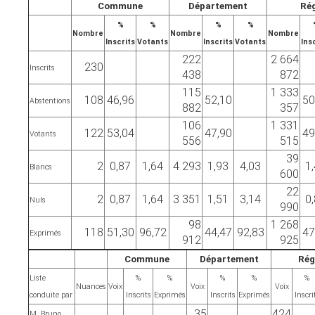
Commune
Département
Ré
%
%
%
%
Nombre
Nombre
Nombre
Inscrits
Votants
Inscrits
Votants
Ins
222
2 664
230
Inscrits
438
872
115
1 333
108
46,96
52,10
50
Abstentions
882
357
106
1 331
122
53,04
47,90
49
Votants
556
515
39
2
0,87
1,64
4 293
1,93
4,03
1
Blancs
600
22
2
0,87
1,64
3 351
1,51
3,14
0
Nuls
990
98
1 268
118
51,30
96,72
44,47
92,83
47
Exprimés
912
925
Commune
Département
Rég
Liste
%
%
%
%
%
Nuances
Voix
Voix
Voix
conduite par
Inscrits
Exprimés
Inscrits
Exprimés
Inscri
35
424
M. Bruno