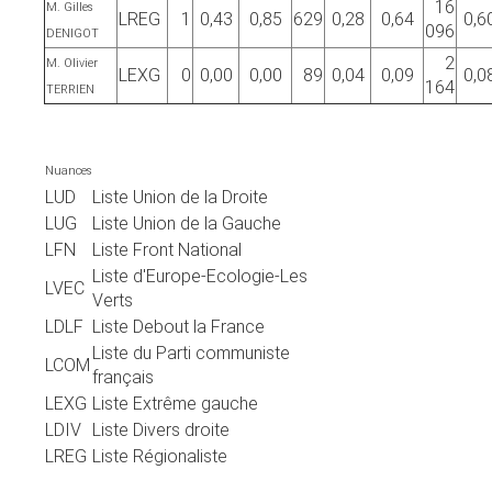
16
M. Gilles
LREG
1
0,43
0,85
629
0,28
0,64
0,6
096
DENIGOT
2
M. Olivier
LEXG
0
0,00
0,00
89
0,04
0,09
0,0
164
TERRIEN
Nuances
LUD
Liste Union de la Droite
LUG
Liste Union de la Gauche
LFN
Liste Front National
Liste d'Europe-Ecologie-Les
LVEC
Verts
LDLF
Liste Debout la France
Liste du Parti communiste
LCOM
français
LEXG
Liste Extrême gauche
LDIV
Liste Divers droite
LREG
Liste Régionaliste