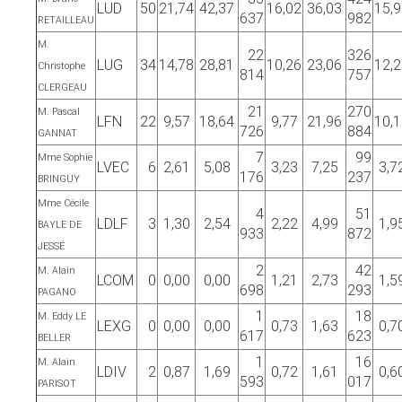
LUD
50
21,74
42,37
16,02
36,03
15,
637
982
RETAILLEAU
M.
22
326
LUG
34
14,78
28,81
10,26
23,06
12,
Christophe
814
757
CLERGEAU
21
270
M. Pascal
LFN
22
9,57
18,64
9,77
21,96
10,
726
884
GANNAT
7
99
Mme Sophie
LVEC
6
2,61
5,08
3,23
7,25
3,7
176
237
BRINGUY
Mme Cécile
4
51
LDLF
3
1,30
2,54
2,22
4,99
1,9
BAYLE DE
933
872
JESSÉ
2
42
M. Alain
LCOM
0
0,00
0,00
1,21
2,73
1,5
698
293
PAGANO
1
18
M. Eddy LE
LEXG
0
0,00
0,00
0,73
1,63
0,7
617
623
BELLER
1
16
M. Alain
LDIV
2
0,87
1,69
0,72
1,61
0,6
593
017
PARISOT