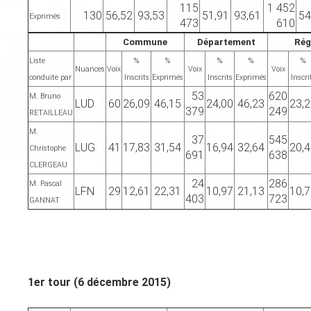
115
1 452
130
56,52
93,53
51,91
93,61
54
Exprimés
473
610
Commune
Département
Rég
Liste
%
%
%
%
%
Nuances
Voix
Voix
Voix
conduite par
Inscrits
Exprimés
Inscrits
Exprimés
Inscri
53
620
M. Bruno
LUD
60
26,09
46,15
24,00
46,23
23,
379
249
RETAILLEAU
M.
37
545
LUG
41
17,83
31,54
16,94
32,64
20,
Christophe
691
638
CLERGEAU
24
286
M. Pascal
LFN
29
12,61
22,31
10,97
21,13
10,
403
723
GANNAT
1er tour (6 décembre 2015)