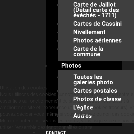
Carte de Jaillot
(Détail carte des
évéchés - 1711)
Cartes de Cassini
Nivellement
Photos aériennes
Carte de la
commune
Photos
Toutes les
galeries photo
Utilisation des cookies
Cartes postales
Nous utilisons des cookies sur notre site web. Certains d’entre 
Photos de classe
essentiels au fonctionnement du site et d’autres nous aident à
L'église
améliorer ce site et l’expérience utilisateur (cookies traceurs). 
pouvez décider vous-même si vous autorisez ou non ces cooki
Autres
Merci de noter que, si vous les rejetez, vous risquez de ne pas p
utiliser l’ensemble des fonctionnalités du site.
CONTACT