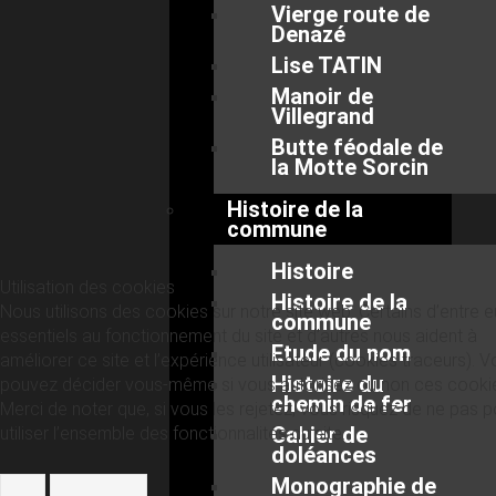
Vierge route de
Denazé
Lise TATIN
Manoir de
Villegrand
Butte féodale de
la Motte Sorcin
Histoire de la
commune
Histoire
Utilisation des cookies
Histoire de la
Nous utilisons des cookies sur notre site web. Certains d’entre 
commune
essentiels au fonctionnement du site et d’autres nous aident à
Etude du nom
améliorer ce site et l’expérience utilisateur (cookies traceurs). 
Histoire du
pouvez décider vous-même si vous autorisez ou non ces cooki
chemin de fer
Merci de noter que, si vous les rejetez, vous risquez de ne pas p
Cahier de
utiliser l’ensemble des fonctionnalités du site.
doléances
Monographie de