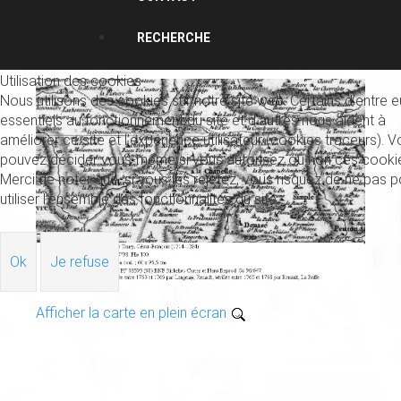
RECHERCHE
Utilisation des cookies
Nous utilisons des cookies sur notre site web. Certains d’entre 
essentiels au fonctionnement du site et d’autres nous aident à
améliorer ce site et l’expérience utilisateur (cookies traceurs). 
pouvez décider vous-même si vous autorisez ou non ces cooki
Merci de noter que, si vous les rejetez, vous risquez de ne pas p
utiliser l’ensemble des fonctionnalités du site.
Ok
Je refuse
Afficher la carte en plein écran