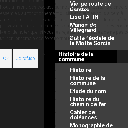
Utilisation des cookies
Vierge route de
Nous utilisons des cookies sur notre site web. Certains d’entre 
Denazé
essentiels au fonctionnement du site et d’autres nous aident à
Lise TATIN
améliorer ce site et l’expérience utilisateur (cookies traceurs). 
Manoir de
pouvez décider vous-même si vous autorisez ou non ces cooki
Villegrand
Merci de noter que, si vous les rejetez, vous risquez de ne pas p
Butte féodale de
utiliser l’ensemble des fonctionnalités du site.
la Motte Sorcin
Histoire de la
Ok
Je refuse
commune
Histoire
Histoire de la
commune
Etude du nom
Histoire du
chemin de fer
Cahier de
doléances
Monographie de