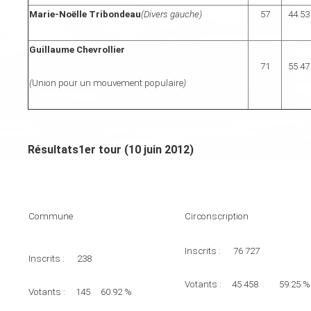
Marie-Noëlle Tribondeau
(Divers gauche)
57
44.53
Guillaume Chevrollier
71
55.47
(
Union pour un mouvement populaire
)
Résultats1er tour (10 juin 2012)
Commune
Circonscription
Inscrits : 76 727
Inscrits : 238
Votants : 45 458 59.25 %
Votants : 145 60.92 %