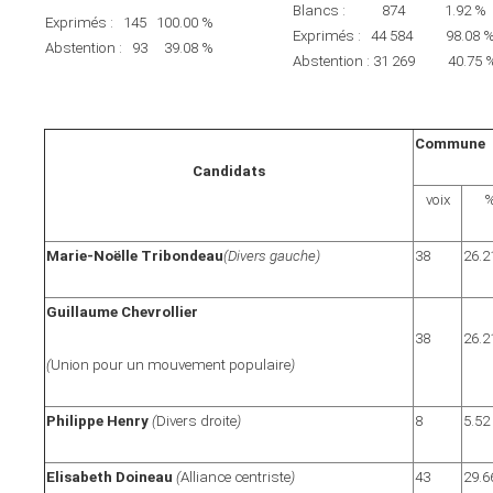
Blancs :
874 1.92 %
Exprimés : 145 100.00 %
Exprimés :
44 584 98.08 
Abstention : 93 39.08 %
Abstention :
31 269 40.75 
Commune
Candidats
voix
Marie-Noëlle Tribondeau
(Divers gauche)
38
26.2
Guillaume Chevrollier
38
26.2
(
Union pour un mouvement populaire
)
Philippe Henry
(
Divers droite
)
8
5.52
Elisabeth Doineau
(
Alliance centriste
)
43
29.6