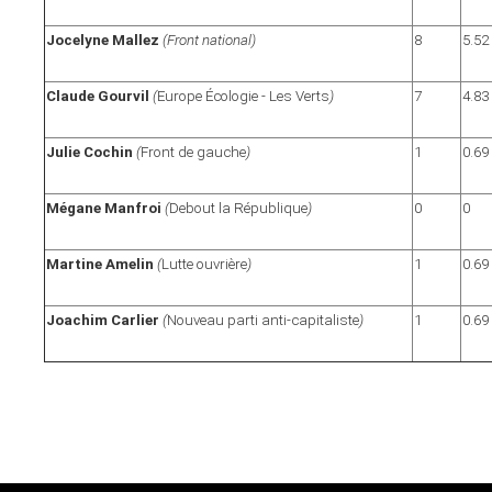
Jocelyne Mallez
(Front national)
8
5.52
Claude Gourvil
(
Europe Écologie - Les Verts
)
7
4.83
Julie Cochin
(
Front de gauche
)
1
0.69
Mégane Manfroi
(
Debout la République
)
0
0
Martine Amelin
(
Lutte ouvrière
)
1
0.69
Joachim Carlier
(
Nouveau parti anti-capitaliste
)
1
0.69