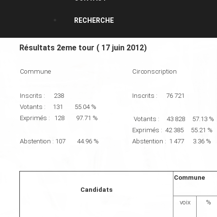
RECHERCHE
Résultats 2eme tour ( 17 juin 2012)
Commune
Circonscription
Inscrits : 238
Inscrits : 76 721
Votants : 131 55.04 %
Exprimés : 128 97.71 %
Votants : 43 828 57.13 %
Exprimés : 42 385 55.21 %
Abstention : 107 44.96 %
Abstention : 1 477 3.36 %
Commune
Candidats
voix
%